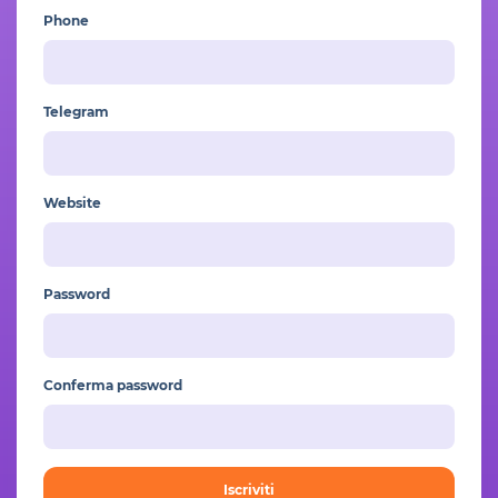
Phone
Telegram
Website
Password
Conferma password
Iscriviti