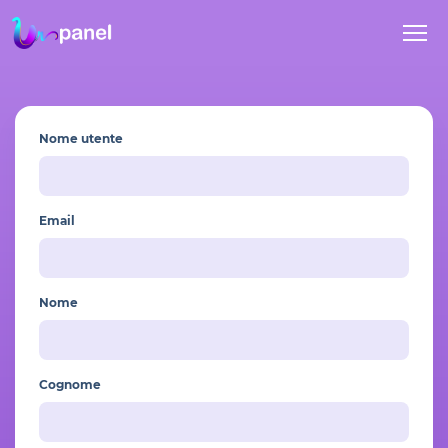
Nome utente
Email
Nome
Cognome