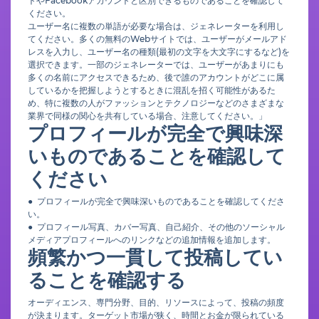
トやFacebookアカウントと区別できるものであることを確認して
ください。
ユーザー名に複数の単語が必要な場合は、ジェネレーターを利用し
てください。多くの無料のWebサイトでは、ユーザーがメールアド
レスを入力し、ユーザー名の種類(最初の文字を大文字にするなど)を
選択できます。一部のジェネレーターでは、ユーザーがあまりにも
多くの名前にアクセスできるため、後で誰のアカウントがどこに属
しているかを把握しようとするときに混乱を招く可能性があるた
め、特に複数の人がファッションとテクノロジーなどのさまざまな
業界で同様の関心を共有している場合、注意してください。」
プロフィールが完全で興味深
いものであることを確認して
ください
● プロフィールが完全で興味深いものであることを確認してくださ
い。
● プロフィール写真、カバー写真、自己紹介、その他のソーシャル
メディアプロフィールへのリンクなどの追加情報を追加します。
頻繁かつ一貫して投稿してい
ることを確認する
オーディエンス、専門分野、目的、リソースによって、投稿の頻度
が決まります。ターゲット市場が狭く、時間とお金が限られている