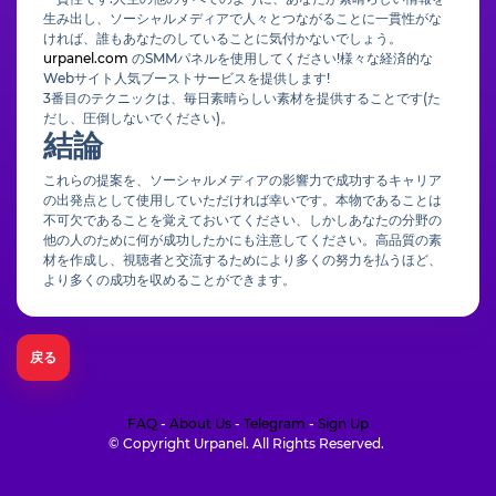
生み出し、ソーシャルメディアで人々とつながることに一貫性がな
ければ、誰もあなたのしていることに気付かないでしょう。
urpanel.com
のSMMパネルを使用してください!様々な経済的な
Webサイト人気ブーストサービスを提供します!
3番目のテクニックは、毎日素晴らしい素材を提供することです(た
だし、圧倒しないでください)。
結論
これらの提案を、ソーシャルメディアの影響力で成功するキャリア
の出発点として使用していただければ幸いです。本物であることは
不可欠であることを覚えておいてください、しかしあなたの分野の
他の人のために何が成功したかにも注意してください。高品質の素
材を作成し、視聴者と交流するためにより多くの努力を払うほど、
より多くの成功を収めることができます。
戻る
FAQ
-
About Us
-
Telegram
-
Sign Up
© Copyright Urpanel. All Rights Reserved.