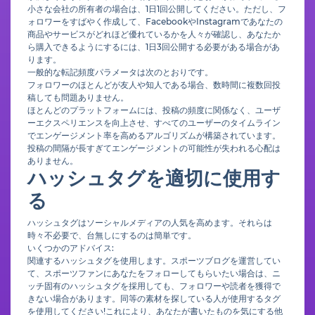
小さな会社の所有者の場合は、1日1回公開してください。ただし、フ
ォロワーをすばやく作成して、FacebookやInstagramであなたの
商品やサービスがどれほど優れているかを人々が確認し、あなたか
ら購入できるようにするには、1日3回公開する必要がある場合があ
ります。
一般的な転記頻度パラメータは次のとおりです。
フォロワーのほとんどが友人や知人である場合、数時間に複数回投
稿しても問題ありません。
ほとんどのプラットフォームには、投稿の頻度に関係なく、ユーザ
ーエクスペリエンスを向上させ、すべてのユーザーのタイムライン
でエンゲージメント率を高めるアルゴリズムが構築されています。
投稿の間隔が長すぎてエンゲージメントの可能性が失われる心配は
ありません。
ハッシュタグを適切に使用す
る
ハッシュタグはソーシャルメディアの人気を高めます。それらは
時々不必要で、台無しにするのは簡単です。
いくつかのアドバイス:
関連するハッシュタグを使用します。スポーツブログを運営してい
て、スポーツファンにあなたをフォローしてもらいたい場合は、ニ
ッチ固有のハッシュタグを採用しても、フォロワーや読者を獲得で
きない場合があります。同等の素材を探している人が使用するタグ
を使用してください!これにより、あなたが書いたものを気にする他