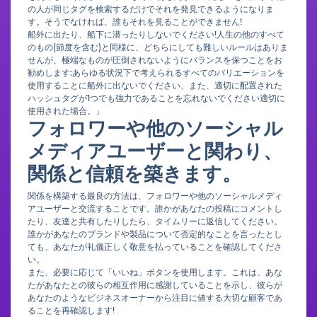
の人が同じタグを検索するだけでそれを発見できるようになりま
す。そうでなければ、誰もそれを見ることができません!
船外に出たり、船下に潜ったりしないでください!人生の他のすべて
のもの(節度を含む)と同様に、どちらにしても難しいルールはありま
せんが、極端なものが圧倒されないようにバランスを保つことをお
勧めします:あらゆる状況下で考えられるすべてのバリエーションを
使用することに船外に出ないでください、また、適切に配置された
ハッシュタグが1つでも強力であることを忘れないでください適切に
使用された場合。」
フォロワーや他のソーシャル
メディアユーザーと関わり、
関係と信頼を築きます。
関係を構築する最良の方法は、フォロワーや他のソーシャルメディ
アユーザーと交流することです。誰かがあなたの投稿にコメントし
たり、友達と共有したりしたら、タイムリーに返信してください。
誰かがあなたのブランドや製品について否定的なことを言ったとし
ても、あなたが礼儀正しく敬意を払っていることを確認してくださ
い。
また、必要に応じて「いいね」ボタンを使用します。これは、あな
たがあなたとの彼らの相互作用に感謝していることを示し、彼らが
あなたのようなビジネスオーナーから注目に値する大切な顧客であ
ることを再確認します!