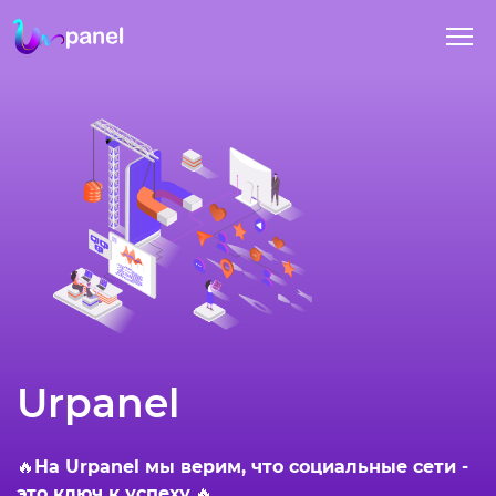
Urpanel
🔥
На Urpanel мы верим, что социальные сети -
это ключ к успеху
🔥