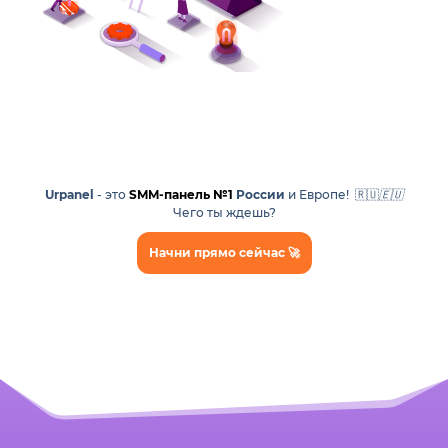
Urpanel
- это
SMM-панель №1
России
и Европе! 🇷🇺
🇪🇺
Чего ты ждешь?
Начни прямо сейчас 🚀