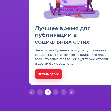
Лучшее время для
публикации в
социальных сетях
Знакомство Лучшее время для публикации в
социальных сетях не всегда одинаково для
всех. Это зависит от вашей аудитории, отрасли
и других факторов, кот...
Читать далее
«
1
2
3
4
»